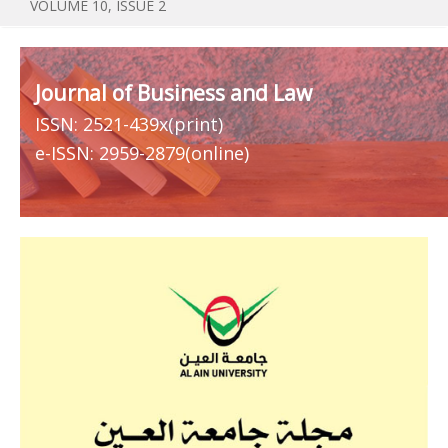
VOLUME 10, ISSUE 2
Journal of Business and Law
ISSN: 2521-439x(print)
e-ISSN: 2959-2879(online)